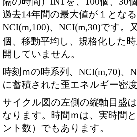
隔の時間）INTを、100個、3
過去14年間の最大値が１とな
NCI(m,100)、NCI(m,30)
個、移動平均し、規格化した時系列
開していません。
時刻ｍの
時系列、NCI(m,70)
、
N
に蓄積された歪エネルギー密
サイクル図
の左側の縦軸目盛
なります。時間ｍは、実時間と
ント数）でもあります。