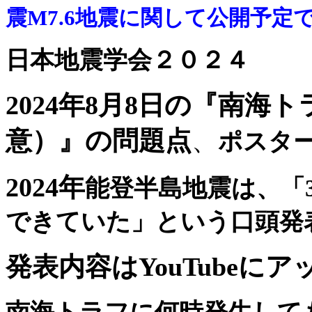
震M7.6地震
に関して公開予定
日本地震学会２０２４
2024
年
8
月
8
日の『南海ト
意）』の問題点
、
ポスタ
2024年
能登半島地震は、「
できていた」という口頭発
発表内容はYouTubeに