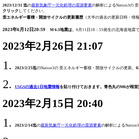
2023/12/31 迄
の
最新気象庁一元化処理の震源要素
の解析によるNation3
クリック
してください。
歪エネルギー蓄積・開放サイクルの更新履歴
（大半の過去の更新日時・情
2023年6月12日20:
59
M 6.3地震は、
6月11日18：55発生の北海道地震
2023年2月26日 21:07
2023/2/25迄
のNation3の
歪エネルギー蓄積・開放サイクルの更新。
USGSの過去1日地震情報
を貼り付けておきます。青色丸のM6が根室
2023年2月15日 20:40
2023/2/14迄
の
最新気象庁一元化処理の震源要素
の解析によるNation