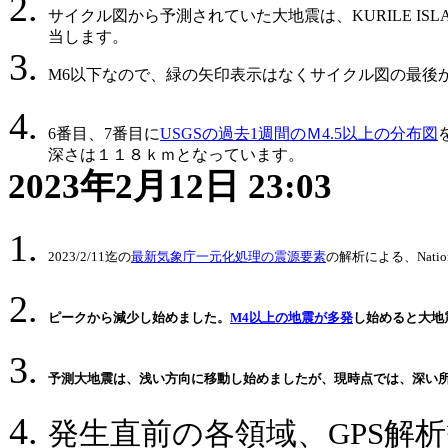
サイクル図から予測されていた大地震は、KURILE ISLANDSREG
当します。
M6以下なので、緑の矢印表示はなくサイクル図の最後
6番目、7番目に
USGSの過去1週間のＭ4.5以上の分布図
深さは１１８ｋｍとなっています。
2023年2月12日 23:03
2023/2/11迄の
最新気象庁一元化処理の震源要素
の解析による、Nat
ピークから減少し始めました。
M4以上の地震が多発
し始めると大地震
予測大地震は、浅い方向に移動し始めましたが、
現時点では、
深い
発生直前の各領域、GPS解