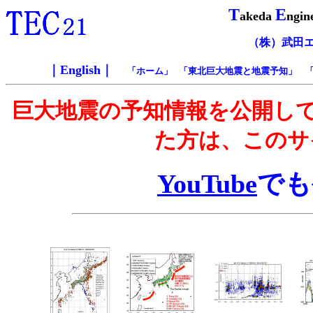
T
E
akeda
ngin
（株）武田
｜
English
｜
「
ホーム
」 「
東北巨大地震と地震予知
」 
巨大地震の予知情報を公開し
た方は、このサ
YouTube
でも