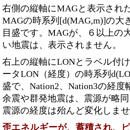
右側の縦軸にMAGと表示され
MAG
の時系列
[d(MAG,m)]
の大
目盛です。
MAG
が、６以上の
い地震は、表示されません。
右上の縦軸に
LON
とラベル付
ータ
LON
（経度）の時系列
d(L
盛で、
Nation2、Nation3の経度
余震や群発地震は、震源が略同
震源の経度は殆んど変化しま
歪エネルギーが、蓄積され、