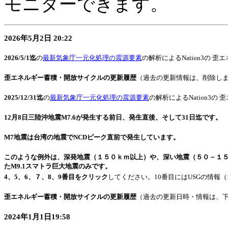
モニターできます。
2026年5月2日 20:22
2026/5/1迄
の
最新気象庁一元化処理の震源要素
の解析によるNation3の 
歪エネルギー蓄積・開放サイクルの更新履歴
（過去の更新情報は、削除し
2025/12/31迄
の
最新気象庁一元化処理の震源要素
の解析によるNation3
12月8日三陸沖地震M7.6が発生する前日、発生直後、そして31日迄です。
M7地震は台湾の地震でNCDピーク直前で発生しています。
このような例外は、深発地震（１５０ｋｍ以上）や、深い地震（５０－１５０ｋ
たM9.1スマトラ巨大地震のみです。
4、5、6、７、8、9番目をクリック
してください。10番目にはUSGの情報
歪エネルギー蓄積・開放サイクルの更新履歴
（過去の更新日時・情報は、
2024年1月1日19:58