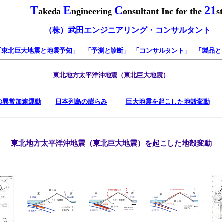
T
E
C
21
akeda
ngineering
onsultant Inc for the
s
（株）武田エンジニアリング・コンサルタ
「
東北巨大地震と地震予知
」 「
予測と診断
」 「
コンサルタント
」 「
製品と
東北地方太平洋沖地震（東北巨大地震）
の異常加速運動
日本列島の膨らみ
巨大地震を起こした地殻変動
東北地方太平洋沖地震（東北巨大地震）を起こした地殻変動