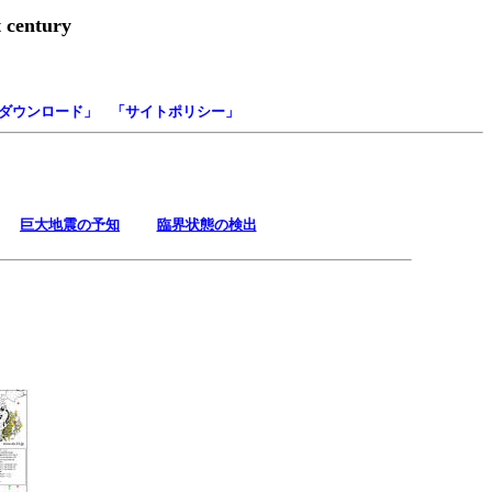
t century
ント
ダウンロード
」 「
サイトポリシー
」
巨大地震の予知
臨界状態の検出