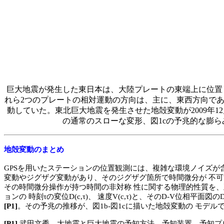
巨大地震が発生した東日本は、大陸プレートの東端上に位置
れら
2
つのプレートの相対運動の方向は、主に、東西方向で
動していた。東北巨大地震を発生させた地殻変動が
2009
年
12
の通常のスローな変形、図
1c
の予兆的な膨ら
地殻変動のまとめ
GPS
を用いたステーションの位置観測には、複雑な環境ノイズが
変動やジグザグ変動があり、そのジグザグ箇所で時間微分が
不可
その
時間
微分
操作
が持つ
時間
の非
対称
性
に関する
物理
的
性質
を、
ョン
の
時刻
τの
変位
D(c,
τ
)
、
速度
V(c,
τ
)
と、その
D-V
位相
平面
図
の
D
[P1]
。その
予兆
の
推移
が、図
1b-
図
1c
に描いた地殻変動の モデル
[P1]
武田文秀、
大地
震と巨
大地
震の
予知
方法
、
予知
装置
、
予知
プ