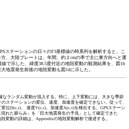
PS
ステーションの日々の
F3
座標値の時系列を解析すると、こ
一方、大陸プレートは、年間、約２
cm
の率で主に東方向へと運
破線で示した、緯度
38.5
度付近の地殻変動の観測結果を、図
1b
巨大地震発生前後の地殻変動も図
1d
に示した。
縁なランダム変動が混入する。特に、上下変動には、大きな季節
その
ステーション
の
変位
、
速度
、
加速
度
を
確定
できない。従って、
て
変位
D(c,
τ
)
、
速度
V(c,
τ
)
、
加速
度
A(c,
τ
)
を
検出
する。
GPS
ステーシ
に現れた膨らみ」を「巨
大地
震
発生
の
予兆
」として
確定
できた
地殻変動の詳細は、
Appendix
の地殻変動解析で後述する。