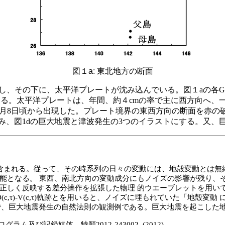
図１
a:
東北地方の断面
し、その下に、太平洋プレートが沈み込んでいる。図１
a
の各
G
ある。太平洋プレートは、年間、約４
cm
の率で主に西方向へ、
月
8
日頃から出現した。プレート境界の東西方向の断面を赤の
み、図
1d
の巨大地震と津波発生の
3
つのイラストにする。又、
含まれる。従って、その時系列の日々の変動には、地殻変動とは無
能
となる。
東西
、
南北
方向
の
変動
成分
にもノイズの
影響
が残り、
正しく
反映
する
差分
操作
を
拡張
した
物理
的
ウエーブレットを用い
(c,
τ
)-V(c,
τ
)
軌跡
とを用いると、ノイズに埋もれていた「
地殻
変動
で、巨大地震発生の自然法則の観測例である。巨大地震を起こした
ログラム
及び
記録
媒体
、特願
2012-243002, (2012).