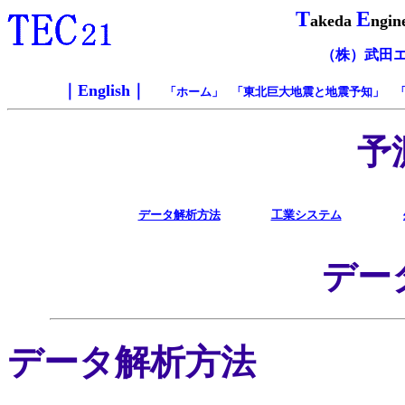
T
E
akeda
ngin
（株）武田
｜
English
｜
「
ホーム
」 「
東北巨大地震と地震予知
」 
予
データ解析方法
工業システム
デー
データ解析方法